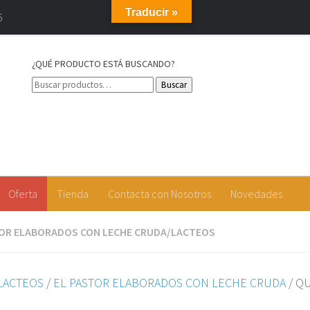
Traducir »
5
¿QUÉ PRODUCTO ESTÁ BUSCANDO?
OUR S.L
Buscar
Oferta
Tienda
Contacta con Nosotros
Novedades
TOR ELABORADOS CON LECHE CRUDA
/
LACTEOS
LACTEOS
/
EL PASTOR ELABORADOS CON LECHE CRUDA
/ QU