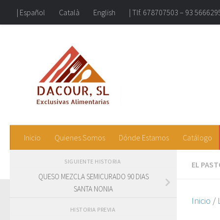
| Español
Català
English
| Tlf. 678707503 – 93 566629
Exclusivas Alimentarias DAC
Inicio
Quienes Somos
Dónde Estamos
Catálogo
SIGUIENTE HISTORIA
EL PAS
QUESO MEZCLA SEMICURADO 90 DIAS
SANTA NONIA
Inicio
/
HISTORIA PREVIA