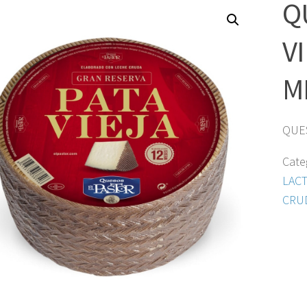
Q
V
M
QUES
Cate
LAC
CRU